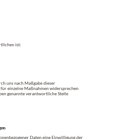
lichen ist:
urch uns nach Maßgabe dieser
 für einzelne Maßnahmen widersprechen
ben genannte verantwortliche Stelle
gen
onenbezogener Daten eine Einwilligung der