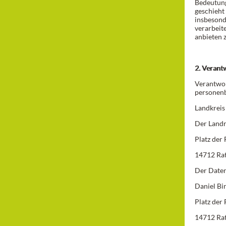
Bedeutung
geschieht
insbeson
verarbeit
anbieten 
2. Verantw
Verantwor
personenb
Landkreis
Der Landr
Platz der 
14712 Ra
Der Daten
Daniel Bi
Platz der 
14712 Ra