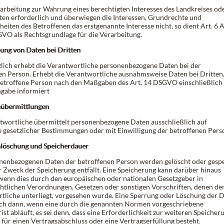
erarbeitung zur Wahrung eines berechtigten Interesses des Landkreises od
tten erforderlich und überwiegen die Interessen, Grundrechte und
eiten des Betroffenen das erstgenannte Interesse nicht, so dient Art. 6 A
SGVO als Rechtsgrundlage für die Verarbeitung.
bung von Daten bei Dritten
lich erhebt die Verantwortliche personenbezogene Daten bei der
en Person. Erhebt die Verantwortliche ausnahmsweise Daten bei Dritten
betroffene Person nach den Maßgaben des Art. 14 DSGVO einschließlich
gabe informiert
nübermittlungen
twortliche übermittelt personenbezogene Daten ausschließlich auf
 gesetzlicher Bestimmungen oder mit Einwilligung der betroffenen Pers
nlöschung und Speicherdauer
nenbezogenen Daten der betroffenen Person werden gelöscht oder gespe
r Zweck der Speicherung entfällt. Eine Speicherung kann darüber hinaus
 wenn dies durch den europäischen oder nationalen Gesetzgeber in
htlichen Verordnungen, Gesetzen oder sonstigen Vorschriften, denen de
tliche unterliegt, vorgesehen wurde. Eine Sperrung oder Löschung der 
uch dann, wenn eine durch die genannten Normen vorgeschriebene
ist abläuft, es sei denn, dass eine Erforderlichkeit zur weiteren Speicher
 für einen Vertragsabschluss oder eine Vertragserfüllung besteht.