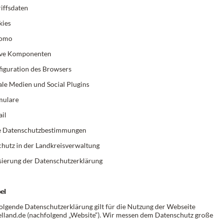
iffsdaten
kies
tomo
ive Komponenten
iguration des Browsers
ale Medien und Social Plugins
mulare
il
re Datenschutzbestimmungen
chutz in der Landkreisverwaltung
isierung der Datenschutzerklärung
el
olgende Datenschutzerklärung gilt für die Nutzung der Webseite
land.de (nachfolgend „Website“). Wir messen dem Datenschutz große