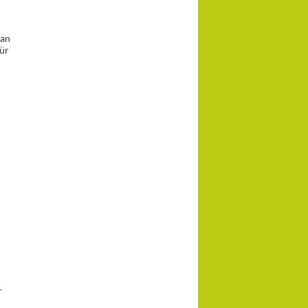
 an
für
r