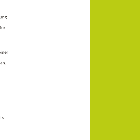
tung
für
einer
en.
ts