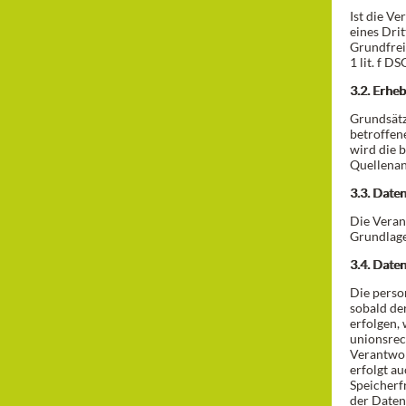
Ist die V
eines Dri
Grundfreih
1 lit. f D
3.2. Erhe
Grundsätz
betroffen
wird die 
Quellenan
3.3. Date
Die Veran
Grundlage
3.4. Date
Die perso
sobald de
erfolgen,
unionsrec
Verantwor
erfolgt a
Speicherfr
der Daten