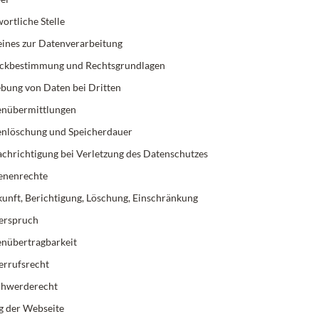
ortliche Stelle
eines zur Datenverarbeitung
ckbestimmung und Rechtsgrundlagen
bung von Daten bei Dritten
enübermittlungen
nlöschung und Speicherdauer
chrichtigung bei Verletzung des Datenschutzes
fenenrechte
unft, Berichtigung, Löschung, Einschränkung
erspruch
nübertragbarkeit
errufsrecht
chwerderecht
g der Webseite