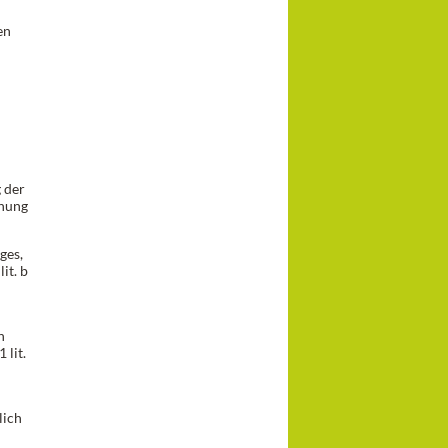
en
 der
dnung
ges,
it. b
n
 lit.
lich