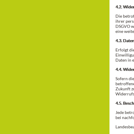
4.2. Wide
Die betro
ihrer per
DSGVO wid
eine weit
4.3. Date
Erfolgt d
Einwilligu
Daten in 
4.4. Wide
Sofern di
betroffene
Zukunft z
Widerrufs
4.5. Besc
Jede betr
bei nachf
Landesbea