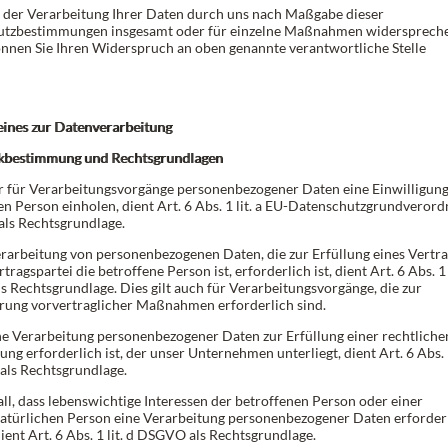
e der Verarbeitung Ihrer Daten durch uns nach Maßgabe dieser
utzbestimmungen insgesamt oder für einzelne Maßnahmen widersprech
önnen Sie Ihren Widerspruch an oben genannte verantwortliche Stelle
eines zur Datenverarbeitung
ckbestimmung und Rechtsgrundlagen
r für Verarbeitungsvorgänge personenbezogener Daten eine Einwilligung
en Person einholen, dient Art. 6 Abs. 1 lit. a EU-Datenschutzgrundveror
ls Rechtsgrundlage.
erarbeitung von personenbezogenen Daten, die zur Erfüllung eines Vertra
tragspartei die betroffene Person ist, erforderlich ist, dient Art. 6 Abs. 1 l
 Rechtsgrundlage. Dies gilt auch für Verarbeitungsvorgänge, die zur
ung vorvertraglicher Maßnahmen erforderlich sind.
ne Verarbeitung personenbezogener Daten zur Erfüllung einer rechtliche
ung erforderlich ist, der unser Unternehmen unterliegt, dient Art. 6 Abs. 1
ls Rechtsgrundlage.
all, dass lebenswichtige Interessen der betroffenen Person oder einer
atürlichen Person eine Verarbeitung personenbezogener Daten erforder
ent Art. 6 Abs. 1 lit. d DSGVO als Rechtsgrundlage.