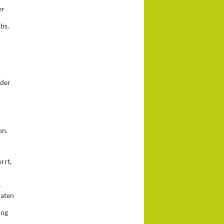
er
bs.
,
 der
on.
rrt,
r
Daten
ung