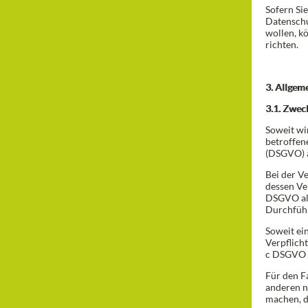
Sofern Si
Datensch
wollen, k
richten.
3. Allgem
3.1. Zwe
Soweit wi
betroffen
(DSGVO) a
Bei der V
dessen Ver
DSGVO als
Durchführ
Soweit ei
Verpflicht
c DSGVO a
Für den F
anderen n
machen, di