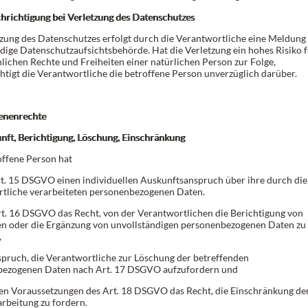
chrichtigung bei Verletzung des Datenschutzes
tzung des Datenschutzes erfolgt durch die Verantwortliche eine Meldung
ndige Datenschutzaufsichtsbehörde. Hat die Verletzung ein hohes Risiko 
nlichen Rechte und Freiheiten einer natürlichen Person zur Folge,
htigt die Verantwortliche die betroffene Person unverzüglich darüber.
fenenrechte
unft, Berichtigung, Löschung, Einschränkung
offene Person hat
rt. 15 DSGVO einen individuellen Auskunftsanspruch über ihre durch die
tliche verarbeiteten personenbezogenen Daten.
rt. 16 DSGVO das Recht, von der Verantwortlichen die Berichtigung von
en oder die Ergänzung von unvollständigen personenbezogenen Daten zu
,
spruch, die Verantwortliche zur Löschung der betreffenden
bezogenen Daten nach Art. 17 DSGVO aufzufordern und
den Voraussetzungen des Art. 18 DSGVO das Recht, die Einschränkung de
rbeitung zu fordern.