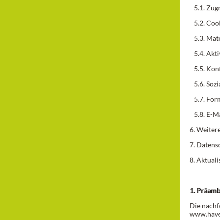
5.1. Zugr
5.2. Coo
5.3. Ma
5.4. Akt
5.5. Konf
5.6. Sozi
5.7. For
5.8. E-Ma
6. Weite
7. Datens
8. Aktual
1. Präamb
Die nachf
www.havel