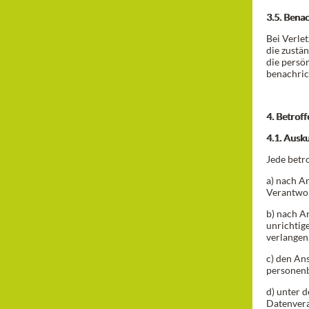
3.5. Bena
Bei Verle
die zustä
die persö
benachric
4. Betrof
4.1. Ausk
Jede betr
a) nach A
Verantwor
b) nach A
unrichtig
verlangen
c) den An
personen
d) unter 
Datenvera