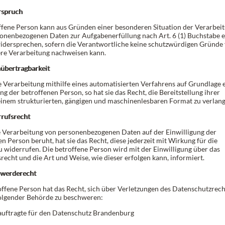
rspruch
ffene Person kann aus Gründen einer besonderen Situation der Verarbei
sonenbezogenen Daten zur Aufgabenerfüllung nach Art. 6 (1) Buchstabe e
ersprechen, sofern die Verantwortliche keine schutzwürdigen Gründe 
ere Verarbeitung nachweisen kann.
nübertragbarkeit
ie Verarbeitung mithilfe eines automatisierten Verfahrens auf Grundlage 
ng der betroffenen Person, so hat sie das Recht, die Bereitstellung ihrer
einem strukturierten, gängigen und maschinenlesbaren Format zu verlang
rrufsrecht
e Verarbeitung von personenbezogenen Daten auf der Einwilligung der
n Person beruht, hat sie das Recht, diese jederzeit mit Wirkung für die
u widerrufen. Die betroffene Person wird mit der Einwilligung über das
recht und die Art und Weise, wie dieser erfolgen kann, informiert.
hwerderecht
offene Person hat das Recht, sich über Verletzungen des Datenschutzrech
olgender Behörde zu beschweren:
uftragte für den Datenschutz Brandenburg