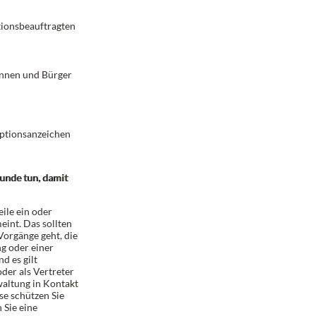
tionsbeauftragten
innen und Bürger
ptionsanzeichen
unde tun, damit
ile ein oder
eint. Das sollten
Vorgänge geht, die
g oder einer
d es gilt
der als Vertreter
waltung in Kontakt
se schützen Sie
 Sie eine