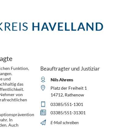
agte
Beauftragter und Justiziar
ichen Funktion,
langen.
le und
Nils Ahrens
chhaltig das
Platz der Freiheit 1
fentlichkeit.
 Nehmer von
14712, Rathenow
rafrechtlichen
03385/551-1301
03385/551-31301
uptionsprävention
ahr. In
E-Mail schreiben
nden. Auch