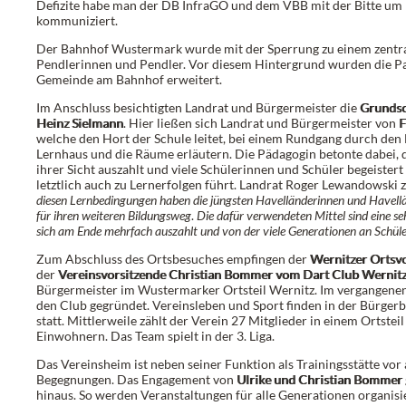
Defizite habe man der DB InfraGO und dem VBB mit der Bitte um
kommuniziert.
Der Bahnhof Wustermark wurde mit der Sperrung zu einem zentra
Pendlerinnen und Pendler. Vor diesem Hintergrund wurden die Pa
Gemeinde am Bahnhof erweitert.
Im Anschluss besichtigten Landrat und Bürgermeister die
Grundsc
Heinz Sielmann
. Hier ließen sich Landrat und Bürgermeister von
F
welche den Hort der Schule leitet, bei einem Rundgang durch de
Lernhaus und die Räume erläutern. Die Pädagogin betonte dabei, d
ihrer Sicht auszahlt und viele Schülerinnen und Schüler begeister
letztlich auch zu Lernerfolgen führt. Landrat Roger Lewandowski ze
diesen Lernbedingungen haben die jüngsten Havelländerinnen und Havell
für ihren weiteren Bildungsweg
.
Die dafür verwendeten Mittel sind eine seh
sich am Ende mehrfach auszahlt und von der viele Generationen an Schüle
Zum Abschluss des Ortsbesuches empfingen der
Wernitzer Ortsv
der
Vereinsvorsitzende Christian Bommer vom Dart Club Wernitze
Bürgermeister im Wustermarker Ortsteil Wernitz. Im vergangenen
den Club gegründet. Vereinsleben und Sport finden in der Bürger
statt. Mittlerweile zählt der Verein 27 Mitglieder in einem Ortst
Einwohnern. Das Team spielt in der 3. Liga.
Das Vereinsheim ist neben seiner Funktion als Trainingsstätte vor 
Begegnungen. Das Engagement von
Ulrike und Christian Bommer
hinaus. So werden Veranstaltungen für alle Generationen organisi