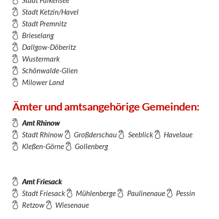
Stadt Ketzin/Havel
Stadt Premnitz
Brieselang
Dallgow-Döberitz
Wustermark
Schönwalde-Glien
Milower Land
Ämter und amtsangehörige Gemeinden:
Amt Rhinow
Stadt Rhinow
Großderschau
Seeblick
Havelaue
Kleßen-Görne
Gollenberg
Amt Friesack
Stadt Friesack
Mühlenberge
Paulinenaue
Pessin
Retzow
Wiesenaue