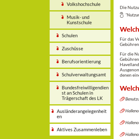
Volkshochschule
Die Nutzu
"Nutzun
Musik- und
Kunstschule
Welch
Schulen
Für das V
Gebühren/
Zuschüsse
Für die N
Gebühren 
Berufsorientierung
Havelland,
Ausgenomm
Schulverwaltungsamt
denen ein
Welche
Bundesfreiwilligendien
st an Schulen in
Trägerschaft des LK
Benutz
Halleno
Ausländerangelegenheit
en
Halleno
Aktives Zusammenleben
Halleno