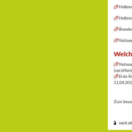
Halleno
Halleno
Brandsc
Nutzung
Welche
Nutzung
(veröffen
Erste Ä
11.04.201
Zum besse
nach o