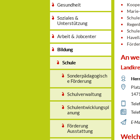
Gesundheit
Kooper
Marie
Soziales &
Schule
Unterstützung
Regenb
Schule
Arbeit & Jobcenter
Havell
Förder
Bildung
An we
Schule
Landkre
Sonderpädagogisch
Herr
e Förderung
Platz
Schulverwaltung
1471
Tele
Schulentwicklungspl
Tele
anung
E-Mai
Förderung
Ausstattung
Welch