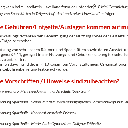
ng kann beim Landkreis Havelland formlos unter der
E-Mail "Vermietun
g von Sportstätten in Trägerschaft des Landkreises Havelland"
erfolgen.
e Gebühren/Entgelte/Auslagen kommen auf mi
erwaltungsverfahren der Genehmigung der Nutzung sowie der Festsetzu
Entgelte erhoben.
utzung von schulischen Räumen und Sportstätten sowie deren Ausstattun
gemäß § 11, geregelt in der Nutzungs- und Gebührensatzung für schulis
 zu entrichten.
en davon sind die im § 10 genannten Veranstaltungen, Organisationen u
e Gebührenbefreiung festgelegt wurde.
 Vorschriften / Hinweise sind zu beachten?
ungsordnung Mehrzweckraum - Förderschule "Spektrum"
rdnung Sporthalle - Schule mit dem sonderpädagogischen Förderschwerpunkt Ler
rdnung Sporthalle - Kooperationsschule Friesack
rdnung Sporthalle - Marie-Curie-Gymnasium, Dallgow-Döberitz