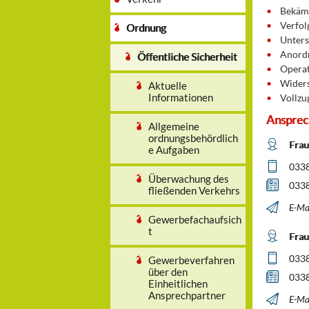
Bekämp
Verfo
Ordnung
Unters
Anordn
Öffentliche Sicherheit
Operat
Wider
Aktuelle
Informationen
Vollzu
Ansprec
Allgemeine
ordnungsbehördlich
Frau 
e Aufgaben
0338
Überwachung des
0338
fließenden Verkehrs
E-Mai
Gewerbefachaufsich
t
Frau
0338
Gewerbeverfahren
über den
0338
Einheitlichen
Ansprechpartner
E-Mai