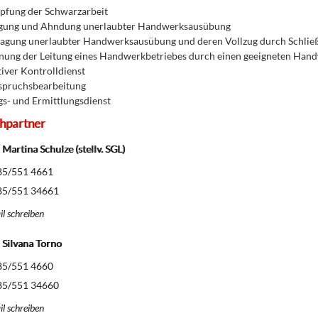
fung der Schwarzarbeit
lgung und Ahndung unerlaubter Handwerksausübung
agung unerlaubter Handwerksausübung und deren Vollzug durch Schlie
ung der Leitung eines Handwerkbetriebes durch einen geeigneten Han
iver Kontrolldienst
spruchsbearbeitung
gs- und Ermittlungsdienst
hpartner
Martina Schulze (stellv. SGL)
5/551 4661
5/551 34661
l schreiben
 Silvana Torno
5/551 4660
5/551 34660
l schreiben