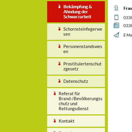
Bekämpfung &
Frau
Ahndung der
Schwarzarbeit
0338
0338
Schornsteinfegerwe
sen
E-Mai
Personenstandswes
en
Prostituiertenschut
zgesetz
Datenschutz
Referat für
Brand-/Bevölkerungss
chutz und
Rettungsdienst
Kontakt