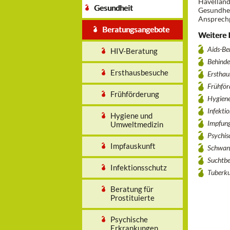
Havelland
Gesundheit
Gesundhei
Ansprechp
Beratungsangebote
Weitere I
Aids-Be
HIV-Beratung
Behinde
Ersthausbesuche
Ersthau
Frühför
Frühförderung
Hygien
Infekti
Hygiene und
Impfun
Umweltmedizin
Psychis
Impfauskunft
Schwang
Suchtb
Infektionsschutz
Tuberku
Beratung für
Prostituierte
Psychische
Erkrankungen