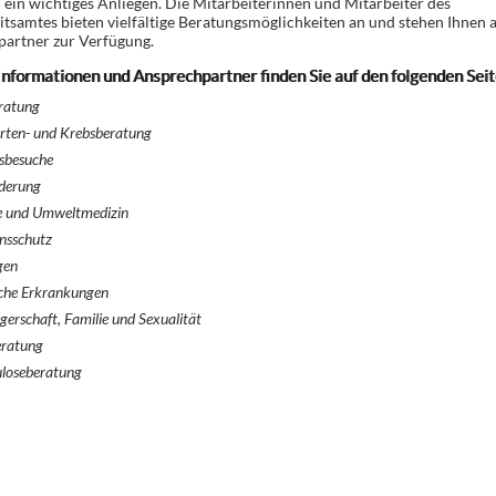
 ein wichtiges Anliegen. Die Mitarbeiterinnen und Mitarbeiter des
tsamtes bieten vielfältige Beratungsmöglichkeiten an und stehen Ihnen a
artner zur Verfügung.
nformationen und Ansprechpartner finden Sie auf den folgenden Seit
ratung
rten- und Krebsberatung
sbesuche
derung
e und Umweltmedizin
onsschutz
gen
che Erkrankungen
erschaft, Familie und Sexualität
eratung
loseberatung