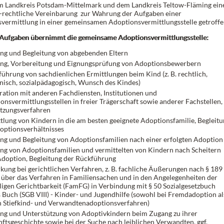
m Landkreis Potsdam-Mittelmark und dem Landkreis Teltow-Fläming ein
h-rechtliche Vereinbarung zur Wahrung der Aufgaben einer
vermittlung in einer gemeinsamen Adoptionsvermittlungsstelle getroffe
Aufgaben übernimmt die gemeinsame Adoptionsvermittlungsstelle:
ng und Begleitung von abgebenden Eltern
ng, Vorbereitung und Eignungsprüfung von Adoptionsbewerbern
ührung von sachdienlichen Ermittlungen beim Kind (z. B. rechtlich,
nisch, sozialpädagogisch, Wunsch des Kindes)
ation mit anderen Fachdiensten, Institutionen und
onsvermittlungsstellen in freier Trägerschaft sowie anderer Fachstellen, z
etzungsverfahren
tlung von Kindern in die am besten geeignete Adoptionsfamilie, Begleit
optionsverhältnisses
ng und Begleitung von Adoptionsfamilien nach einer erfolgten Adoption
ng von Adoptionsfamilien und vermittelten von Kindern nach Scheitern
Adoption, Begleitung der Rückführung
kung bei gerichtlichen Verfahren, z. B. fachliche Äußerungen nach § 189
 über das Verfahren in Familiensachen und in den Angelegenheiten der
lligen Gerichtbarkeit (FamFG) in Verbindung mit § 50 Sozialgesetzbuch
 Buch (SGB VIII) - Kinder- und Jugendhilfe (sowohl bei Fremdadoption al
n Stiefkind- und Verwandtenadoptionsverfahren)
ng und Unterstützung von Adoptivkindern beim Zugang zu ihrer
ftsgeschichte sowie bei der Suche nach leiblichen Verwandten, ggf.