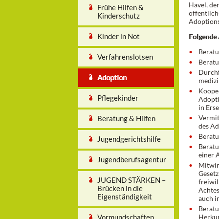
Havel, de
Frühe Hilfen &
öffentlic
Kinderschutz
Adoptions
Kinder in Not
Folgende 
Beratu
Verfahrenslotsen
Beratu
Durchf
Adoption
medizi
Kooper
Pflegekinder
Adopti
in Ers
Vermit
Beratung & Hilfen
des Ad
Beratu
Jugendgerichtshilfe
Beratu
einer 
Jugendberufsagentur
Mitwir
Gesetz
JUGEND STÄRKEN –
freiwi
Brücken in die
Achtes
Eigenständigkeit
auch i
Beratu
Vormundschaften
Herkun