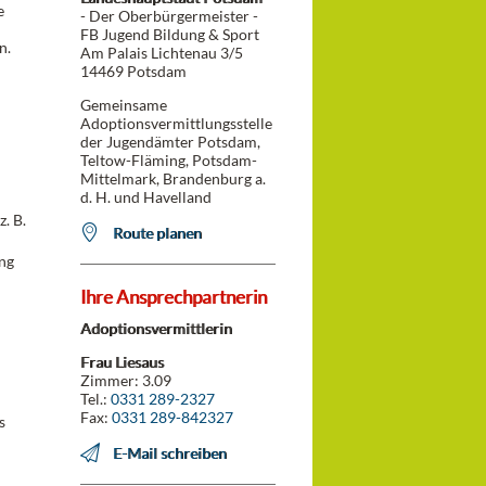
e
- Der Oberbürgermeister -
FB Jugend Bildung & Sport
n.
Am Palais Lichtenau 3/5
14469 Potsdam
Gemeinsame
Adoptionsvermittlungsstelle
der Jugendämter Potsdam,
Teltow-Fläming, Potsdam-
Mittelmark, Brandenburg a.
d. H. und Havelland
. B.
Route planen
ung
Ihre Ansprechpartnerin
Adoptionsvermittlerin
Frau Liesaus
Zimmer: 3.09
Tel.:
0331 289-2327
Fax:
0331 289-842327
s
E-Mail schreiben