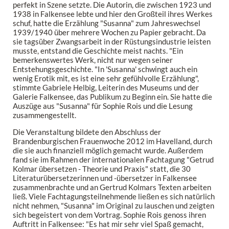
perfekt in Szene setzte. Die Autorin, die zwischen 1923 und
1938 in Falkensee lebte und hier den Großteil ihres Werkes
schuf, hatte die Erzählung "Susanna" zum Jahreswechsel
1939/1940 über mehrere Wochen zu Papier gebracht. Da
sie tagsüber Zwangsarbeit in der Rüstungsindustrie leisten
musste, entstand die Geschichte meist nachts. "Ein
bemerkenswertes Werk, nicht nur wegen seiner
Entstehungsgeschichte. "In 'Susanna' schwingt auch ein
wenig Erotik mit, es ist eine sehr gefühlvolle Erzählung",
stimmte Gabriele Helbig, Leiterin des Museums und der
Galerie Falkensee, das Publikum zu Beginn ein. Sie hatte die
Auszüge aus "Susanna" für Sophie Rois und die Lesung
zusammengestellt.
Die Veranstaltung bildete den Abschluss der
Brandenburgischen Frauenwoche 2012 im Havelland, durch
die sie auch finanziell möglich gemacht wurde. Außerdem
fand sie im Rahmen der internationalen Fachtagung "Getrud
Kolmar übersetzen - Theorie und Praxis" statt, die 30
Literaturübersetzerinnen und -übersetzer in Falkensee
zusammenbrachte und an Gertrud Kolmars Texten arbeiten
ließ. Viele Fachtagungsteilnehmende ließen es sich natürlich
nicht nehmen, "Susanna" im Original zu lauschen und zeigten
sich begeistert von dem Vortrag. Sophie Rois genoss ihren
Auftritt in Falkensee: "Es hat mir sehr viel Spaß gemacht,