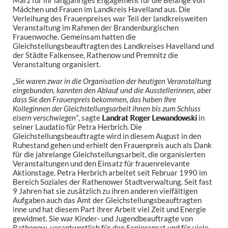
Mädchen und Frauen im Landkreis Havelland aus. Die
Verleihung des Frauenpreises war Teil der landkreisweiten
Veranstaltung im Rahmen der Brandenburgischen
Frauenwoche. Gemeinsam hatten die
Gleichstellungsbeauftragten des Landkreises Havelland und
der Städte Falkensee, Rathenow und Premnitz die
Veranstaltung organisiert.
„Sie waren zwar in die Organisation der heutigen Veranstaltung
eingebunden, kannten den Ablauf und die Ausstellerinnen, aber
dass Sie den Frauenpreis bekommen, das haben Ihre
Kolleginnen der Gleichstellungsarbeit ihnen bis zum Schluss
eisern verschwiegen“
, sagte
Landrat Roger Lewandowski
in
seiner Laudatio für Petra Herbrich. Die
Gleichstellungsbeauftragte wird in diesem August in den
Ruhestand gehen und erhielt den Frauenpreis auch als Dank
für die jahrelange Gleichstellungsarbeit, die organisierten
Veranstaltungen und den Einsatz für frauenrelevante
Aktionstage. Petra Herbrich arbeitet seit Februar 1990 im
Bereich Soziales der Rathenower Stadtverwaltung. Seit fast
9 Jahren hat sie zusätzlich zu ihren anderen vielfältigen
Aufgaben auch das Amt der Gleichstellungsbeauftragten
inne und hat diesem Part ihrer Arbeit viel Zeit und Energie
gewidmet. Sie war Kinder- und Jugendbeauftragte von
Rathenow, verantwortlich für den Seniorenrat und für viele