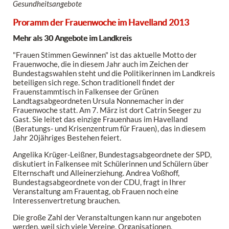
Gesundheitsangebote
Proramm der Frauenwoche im Havelland 2013
Mehr als 30 Angebote im Landkreis
"Frauen Stimmen Gewinnen" ist das aktuelle Motto der
Frauenwoche, die in diesem Jahr auch im Zeichen der
Bundestagswahlen steht und die Politikerinnen im Landkreis
beteiligen sich rege. Schon traditionell findet der
Frauenstammtisch in Falkensee der Grünen
Landtagsabgeordneten Ursula Nonnemacher in der
Frauenwoche statt. Am 7. März ist dort Catrin Seeger zu
Gast. Sie leitet das einzige Frauenhaus im Havelland
(Beratungs- und Krisenzentrum für Frauen), das in diesem
Jahr 20jähriges Bestehen feiert.
Angelika Krüger-Leißner, Bundestagsabgeordnete der SPD,
diskutiert in Falkensee mit Schülerinnen und Schülern über
Elternschaft und Alleinerziehung. Andrea Voßhoff,
Bundestagsabgeordnete von der CDU, fragt in Ihrer
Veranstaltung am Frauentag, ob Frauen noch eine
Interessenvertretung brauchen.
Die große Zahl der Veranstaltungen kann nur angeboten
werden, weil sich viele Vereine, Organisationen,