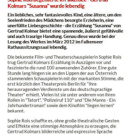
Kolmars "Susanna" wurde lebendig
Ein liebliches, sehr fantasievolles Kind, eine ältere, um den
Seelenfrieden des Mädchens besorgte Erzieherin, eine
unerfüllte Liebesgeschichte - die Erzählung "Susanna" von
Gertrud Kolmar bietet eine spannende, äußerst gefühlvolle
und auch traurige Handlung. Genau diese wurde bei der
Lesung des Werkes im März 2012 im Falkenseer
Rathaussitzungssaal lebendig.
Die bekannte Film- und Theaterschauspielerin Sophie Rois
trug Gertrud Kolmars Erzählung in Auszügen vor und
faszinierte die rund 100 anwesenden Zuhörer. Eine gute
Stunde lang hingen sie an den Lippen der aus Österreich
stammenden Schauspielerin mit der markanten Stimme, die
erst kürzlich den Theaterpreis Berlin für "ihre
herausragenden Verdienste um das deutschsprachige
Theater" erhielt. Vielen ist sie unter anderem von ihren
Rollen in "Tatort", "Polizeiruf 110" und "Die Manns - Ein
Jahrhundertroman" sowie dem Kinofilm "liegen lernen"
bekannt.
Sophie Rois schaffte es, ohne große theatralische Gesten
und Effekte eine stimmige Atmosphäre zu erzeugen, die
Gertrud Kolmars bilderreiche und expressive Sprache