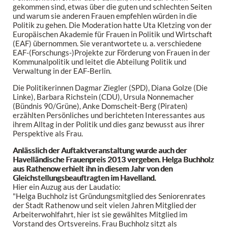
gekommen sind, etwas über die guten und schlechten Seiten
und warum sie anderen Frauen empfehlen würden in die
Politik zu gehen. Die Moderation hatte Uta Kletzing von der
Europäischen Akademie für Frauen in Politik und Wirtschaft
(EAF) übernommen. Sie verantwortete u. a. verschiedene
EAF-(Forschungs-)Projekte zur Förderung von Frauen in der
Kommunalpolitik und leitet die Abteilung Politik und
Verwaltung in der EAF-Berlin.
Die Politikerinnen Dagmar Ziegler (SPD), Diana Golze (Die
Linke), Barbara Richstein (CDU), Ursula Nonnemacher
(Bündnis 90/Grüne), Anke Domscheit-Berg (Piraten)
erzählten Persönliches und berichteten Interessantes aus
ihrem Alltag in der Politik und dies ganz bewusst aus ihrer
Perspektive als Frau.
Anlässlich der Auftaktveranstaltung wurde auch der
Havelländische Frauenpreis 2013 vergeben. Helga Buchholz
aus Rathenow erhielt ihn in diesem Jahr von den
Gleichstellungsbeauftragten im Havelland.
Hier ein Auzug aus der Laudatio:
"Helga Buchholz ist Gründungsmitglied des Seniorenrates
der Stadt Rathenow und seit vielen Jahren Mitglied der
Arbeiterwohlfahrt, hier ist sie gewähltes Mitglied im
Vorstand des Ortsvereins. Frau Buchholz sitzt als