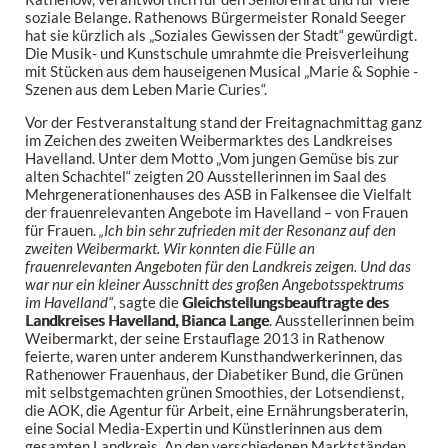
soziale Belange. Rathenows Bürgermeister Ronald Seeger
hat sie kürzlich als „Soziales Gewissen der Stadt“ gewürdigt.
Die Musik- und Kunstschule umrahmte die Preisverleihung
mit Stücken aus dem hauseigenen Musical „Marie & Sophie -
Szenen aus dem Leben Marie Curies“.
Vor der Festveranstaltung stand der Freitagnachmittag ganz
im Zeichen des zweiten Weibermarktes des Landkreises
Havelland. Unter dem Motto „Vom jungen Gemüse bis zur
alten Schachtel“ zeigten 20 Ausstellerinnen im Saal des
Mehrgenerationenhauses des ASB in Falkensee die Vielfalt
der frauenrelevanten Angebote im Havelland – von Frauen
für Frauen.
„Ich bin sehr zufrieden mit der Resonanz auf den
zweiten Weibermarkt. Wir konnten die Fülle an
frauenrelevanten Angeboten für den Landkreis zeigen. Und das
war nur ein kleiner Ausschnitt des großen Angebotsspektrums
im Havelland“
, sagte die
Gleichstellungsbeauftragte des
Landkreises Havelland, Bianca Lange
. Ausstellerinnen beim
Weibermarkt, der seine Erstauflage 2013 in Rathenow
feierte, waren unter anderem Kunsthandwerkerinnen, das
Rathenower Frauenhaus, der Diabetiker Bund, die Grünen
mit selbstgemachten grünen Smoothies, der Lotsendienst,
die AOK, die Agentur für Arbeit, eine Ernährungsberaterin,
eine Social Media-Expertin und Künstlerinnen aus dem
gesamten Landkreis. An den verschiedenen Marktständen