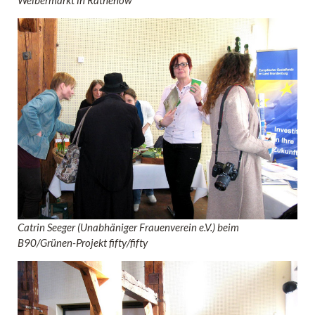
Weibermarkt in Rathenow
Catrin Seeger (Unabhäniger Frauenverein e.V.) beim
B90/Grünen-Projekt fifty/fifty