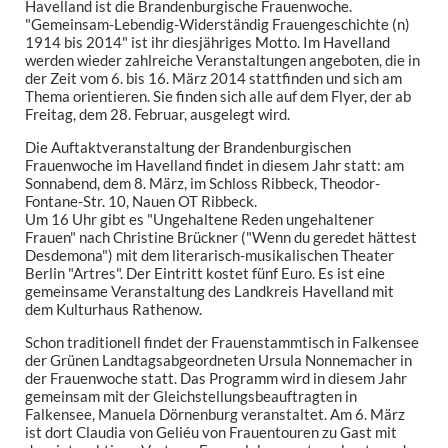
Havelland ist die Brandenburgische Frauenwoche.
"Gemeinsam-Lebendig-Widerständig Frauengeschichte (n)
1914 bis 2014" ist ihr diesjähriges Motto. Im Havelland
werden wieder zahlreiche Veranstaltungen angeboten, die in
der Zeit vom 6. bis 16. März 2014 stattfinden und sich am
Thema orientieren. Sie finden sich alle auf dem Flyer, der ab
Freitag, dem 28. Februar, ausgelegt wird.
Die Auftaktveranstaltung der Brandenburgischen
Frauenwoche im Havelland findet in diesem Jahr statt: am
Sonnabend, dem 8. März, im Schloss Ribbeck, Theodor-
Fontane-Str. 10, Nauen OT Ribbeck.
Um 16 Uhr gibt es "Ungehaltene Reden ungehaltener
Frauen" nach Christine Brückner ("Wenn du geredet hättest
Desdemona") mit dem literarisch-musikalischen Theater
Berlin "Artres". Der Eintritt kostet fünf Euro. Es ist eine
gemeinsame Veranstaltung des Landkreis Havelland mit
dem Kulturhaus Rathenow.
Schon traditionell findet der Frauenstammtisch in Falkensee
der Grünen Landtagsabgeordneten Ursula Nonnemacher in
der Frauenwoche statt. Das Programm wird in diesem Jahr
gemeinsam mit der Gleichstellungsbeauftragten in
Falkensee, Manuela Dörnenburg veranstaltet. Am 6. März
ist dort Claudia von Geliéu von Frauentouren zu Gast mit