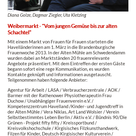
Diana Golze, Dagmar Ziegler, Uta Kletzing
Weibermarkt - "Vom jungen Gemüse bis zur alten
Schachtel"
Mit einem Markt von Frauen für Frauen starteten die
Havelländerinnen am 1. März in die Brandenburgische
Frauenwoche 2013. In der Alten Mühle am Schwedendamm
wurden dabei an Marktständen 20 frauenrelevante
Angebote präsentiert. Mit dem Eintreffen der ersten Gäste
begann sofort eine rege Kommunikation, es wurden
Kontakte geknüpft und Informationen ausgetauscht.
Teilgenommen haben folgende Anbieter:
Agentur für Arbeit / LASA / Verbraucherzentrale / AOK /
Barmer mit der Rathenower Physiotherapeutin Frau
Duchow / Unabhängiger Frauenverein e.V. /
Kompetenzzentrum Havelland /Kinder- und Jugendtreff in
der Alten Mühle / Vera Niklas, Art Land Wolsier / Verein
Selbstbestimmtes Leben Berlin / Aktiv e.V. / Bündnis 90/Die
Grünen - Projekt fifty fifty / Kreissportbund /
Kreisvolkshochschule / Kirgisisches Filzkunsthandwerk,
Filzen für Kinder, Deutsch-Kirgisischer Kulturverein /