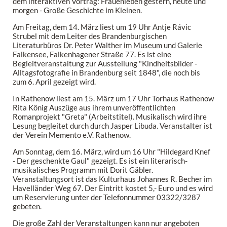
dem interaktiven Vortrag: Frauenleben gestern, heute und
morgen - Große Geschichte im Kleinen.
Am Freitag, dem 14. März liest um 19 Uhr Antje Rávic
Strubel mit dem Leiter des Brandenburgischen
Literaturbüros Dr. Peter Walther im Museum und Galerie
Falkensee, Falkenhagener Straße 77. Es ist eine
Begleitveranstaltung zur Ausstellung "Kindheitsbilder -
Alltagsfotografie in Brandenburg seit 1848", die noch bis
zum 6. April gezeigt wird.
In Rathenow liest am 15. März um 17 Uhr Torhaus Rathenow
Rita König Auszüge aus ihrem unveröffentlichten
Romanprojekt "Greta" (Arbeitstitel). Musikalisch wird ihre
Lesung begleitet durch durch Jasper Libuda. Veranstalter ist
der Verein Memento e.V. Rathenow.
Am Sonntag, dem 16. März, wird um 16 Uhr "Hildegard Knef
- Der geschenkte Gaul" gezeigt. Es ist ein literarisch-
musikalisches Programm mit Dorit Gäbler.
Veranstaltungsort ist das Kulturhaus Johannes R. Becher im
Havelländer Weg 67. Der Eintritt kostet 5,- Euro und es wird
um Reservierung unter der Telefonnummer 03322/3287
gebeten.
Die große Zahl der Veranstaltungen kann nur angeboten