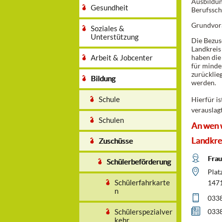
Ausbildun
Gesundheit
Berufssch
Grundvora
Soziales &
Unterstützung
Die Bezus
Landkreis
Arbeit & Jobcenter
haben die
für minde
zurücklie
Bildung
werden.
Schule
Hierfür i
verauslag
Schulen
An wen 
Landkre
Zuschüsse
Frau
Schülerbeförderung
Platz
Schülerfahrkarte
1471
n
0338
Schülerspezialver
0338
kehr