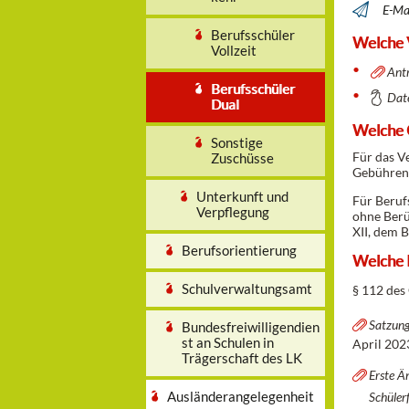
E-Mai
Berufsschüler
Welche 
Vollzeit
Ant
Berufsschüler
Dat
Dual
Welche 
Sonstige
Für das V
Zuschüsse
Gebühren/
Unterkunft und
Für Beruf
Verpflegung
ohne Berü
XII, dem 
Berufsorientierung
Welche R
Schulverwaltungsamt
§ 112 des
Satzung
Bundesfreiwilligendien
st an Schulen in
April 202
Trägerschaft des LK
Erste Ä
Ausländerangelegenheit
Schüler