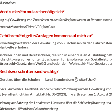
l schreiben
Vordrucke/Formulare benötige ich?
rag auf Gewährung von Zuschüssen zu den Schülerfahrtkosten im Rahmen einer 
enschutzhinweise eTicket-VBB-fahrCard
Gebühren/Entgelte/Auslagen kommen auf mich zu?
erwaltungsverfahren der Gewährung von Zuschüssen zu den Fahrtkosten 
Entgelte erhoben.
sschülerinnen und Berufsschüler, die sich in einer dualen Ausbildung befi
cksichtigung von erhöhten Zuschüssen für Empfänger von Sozialleistun
Bürgergeld-Gesetz, dem WoGG und/oder dem Wohngeld-Plus-Gesetz ode
echtsvorschriften sind wichtig?
 Gesetzes über die Schulen im Land Brandenburg
(BbgSchulG
)
 des Landkreises Havelland über die Schülerbeförderung und die Gewährung von
3 (veröffentlicht im Amtsblatt Nr. 06/2023), Inkrafttreten am 1. August 
nderung der Satzung des Landkreises Havelland über die Schülerbeförderung un
fahrtkosten - öffentliche Bekanntmachung