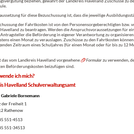
gsvergütung beziehen, gewährt der Landkreis Havelland Zuschüsse zu 
ule.
ussetzung für diese Bezuschussung ist, dass die jeweilige Ausbildungsstät
chussung der Fahrtkosten ist von den Personensorgeberechtigten bzw. v
 Havelland zu beantragen. Werden die Anspruchsvoraussetzungen für eine
 Antragsteller die Beförderung in eigener Verantwortung zu organisiere
stens einen Monat zu verauslagen. Zuschüsse zu den Fahrtkosten können 
genden Zeitraum eines Schuljahres (für einen Monat oder für bis zu 12 
st das vom Landkreis Havelland vorgesehene
Formular
zu verwenden, de
ten Beförderungskosten beizufügen sind.
wende ich mich?
is Havelland Schulverwaltungsamt
 Gabriele Bornemann
 der Freiheit 1
2 Rathenow
5 551-4513
5 551-34513