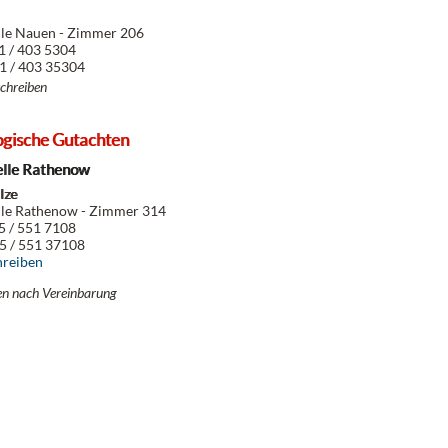
lle Nauen - Zimmer 206
21 / 403 5304
1 / 403 35304
schreiben
ogische Gutachten
elle Rathenow
lze
lle Rathenow - Zimmer 314
85 / 551 7108
5 / 551 37108
hreiben
en nach Vereinbarung