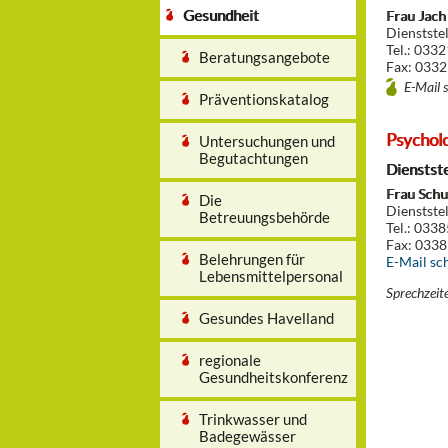
Gesundheit
Frau Jach
Dienstste
Tel.: 033
Beratungsangebote
Fax: 0332
E-Mail 
Präventionskatalog
Psychol
Untersuchungen und
Begutachtungen
Dienstst
Frau Schu
Die
Dienstste
Betreuungsbehörde
Tel.: 033
Fax: 0338
Belehrungen für
E-Mail sc
Lebensmittelpersonal
Sprechzeit
Gesundes Havelland
regionale
Gesundheitskonferenz
Trinkwasser und
Badegewässer