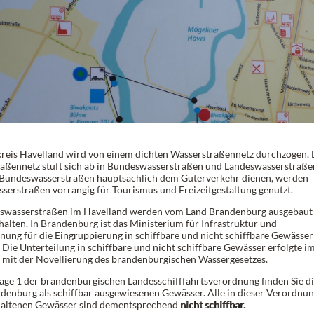
reis Havelland wird von einem dichten Wasserstraßennetz durchzogen.
aßennetz stuft sich ab in Bundeswasserstraßen und Landeswasserstraße
undeswasserstraßen hauptsächlich dem Güterverkehr dienen, werden
serstraßen vorrangig für Tourismus und Freizeitgestaltung genutzt.
swasserstraßen im Havelland werden vom Land Brandenburg ausgebaut
halten. In Brandenburg ist das Ministerium für Infrastruktur und
nung für die Eingruppierung in schiffbare und nicht schiffbare Gewässer
 Die Unterteilung in schiffbare und nicht schiffbare Gewässer erfolgte i
 mit der Novellierung des brandenburgischen Wassergesetzes.
lage 1 der brandenburgischen Landesschifffahrtsverordnung finden Sie d
denburg als schiffbar ausgewiesenen Gewässer. Alle in dieser Verordnu
haltenen Gewässer sind dementsprechend
nicht schiffbar.