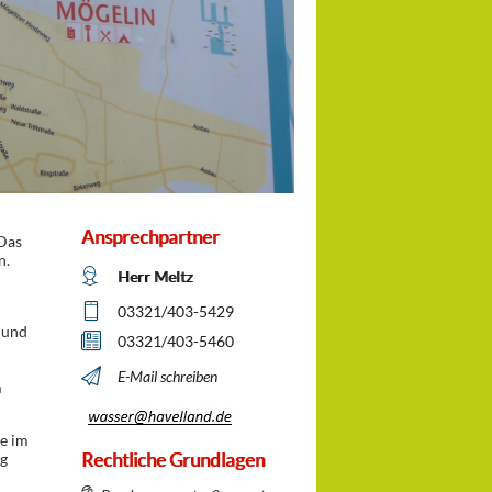
Ansprechpartner
 Das
n.
Herr Meltz
03321/403-5429
 und
03321/403-5460
E-Mail schreiben
m
ie im
Rechtliche Grundlagen
ng