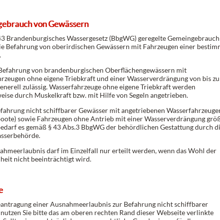
ebrauch von Gewässern
43 Brandenburgisches Wassergesetz (BbgWG) geregelte Gemeingebrauch
ie Befahrung von oberirdischen Gewässern mit Fahrzeugen einer besti
.
e Befahrung von brandenburgischen Oberflächengewässern mit
rzeugen ohne eigene Triebkraft und einer Wasserverdrängung von bis zu
generell zulässig. Wasserfahrzeuge ohne eigene Triebkraft werden
weise durch Muskelkraft bzw. mit Hilfe von Segeln angetrieben.
efahrung nicht schiffbarer Gewässer mit angetriebenen Wasserfahrzeugen
oote) sowie Fahrzeugen ohne Antrieb mit einer Wasserverdrängung grö
bedarf es gemäß § 43 Abs.3 BbgWG der behördlichen Gestattung durch d
sserbehörde.
ahmeerlaubnis darf im Einzelfall nur erteilt werden, wenn das Wohl der
eit nicht beeinträchtigt wird.
e
eantragung einer Ausnahmeerlaubnis zur Befahrung nicht schiffbarer
nutzen Sie bitte das am oberen rechten Rand dieser Webseite verlinkte