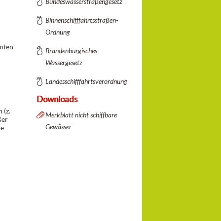
Bundeswasserstraßengesetz
Binnenschifffahrtsstraßen-
Ordnung
mmten
Brandenburgisches
Wassergesetz
Landesschifffahrtsverordnung
Downloads
 (z.
Merkblatt nicht schiffbare
ßer
Gewässer
ie