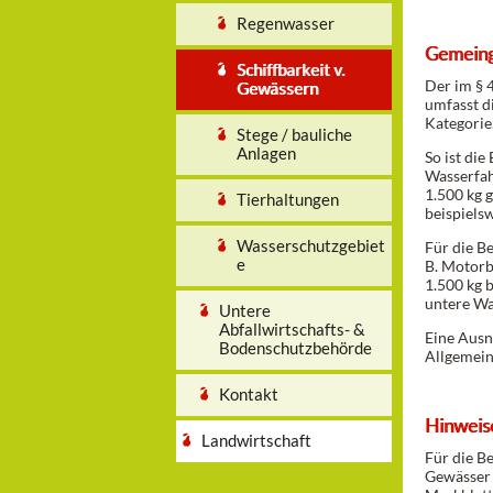
Regenwasser
Gemeing
Schiffbarkeit v.
Der im § 
Gewässern
umfasst d
Kategorie
Stege / bauliche
Anlagen
So ist di
Wasserfah
1.500 kg 
Tierhaltungen
beispiels
Wasserschutzgebiet
Für die B
e
B. Motorb
1.500 kg 
untere Wa
Untere
Abfallwirtschafts- &
Eine Ausn
Bodenschutzbehörde
Allgemeinh
Kontakt
Hinweis
Landwirtschaft
Für die B
Gewässer 