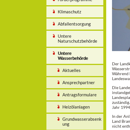
Klimaschutz
Abfallentsorgung
Untere
Naturschutzbehörde
Untere
Wasserbehörde
Der Landk
Wasserstr
Aktuelles
Während B
Landeswas
Ansprechpartner
Die Lande
instandge
Antragsformulare
Landespla
zuständig.
Heizölanlagen
Jahr 1994
In der An
Grundwasserabsenk
Land Bran
ung
nicht ent