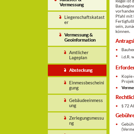
Regel ist
Vermessung
Baubeginn
vorhanden
Pfahl mit
Liegenschaftskatast
Fertigfuß
er
sein, zun
können.
Vermessung &
Geoinformation
Antrags
Bauher
Amtlicher
i.d.R.
Lageplan
Erforder
Absteckung
Kopie 
Projek
Einmessbescheini
gung
Verme
Rechtli
Gebäudeeinmess
ung
§ 72 A
Gebühr
Zerlegungsmessu
ng
Gebühr
(Verme