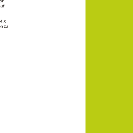
vor
auf
tig
en zu