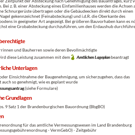
 der Zeitpunkt der Absteckung nach Genehmigung des Bauantrages, kurz 
. Bei z. B. einer Absteckung eines Einfamilienhauses werden die Achsen 
e Schnurgerüste übertragen oder die Gebäudeecken direkt durch einen
 Nagel gekennzeichnet (Feinabsteckung) und i.d.R. die Oberkante des
bodens in geeigneter Art angezeigt. Bei größeren Bauvorhaben kann es nö
ächst eine Grobabsteckung durchzuführen, um den Erdaushub durchführ
berechtigte
rinnen und Bauherren sowie deren Bevollmächtigte
 wird diese Leistung zusammen mit dem
Amtlichen Lageplan
beantragt
liche Unterlagen
oder Einsichtnahme der Baugenehmigung, um sicherzugehen, dass das
t auch so genehmigt, wie es geplant wurde
ssungsantrag
(siehe Formulare)
che Grundlagen
bs. 9 Satz 1 der Brandenburgischen Bauordnung (BbgBO)
en
enordnung für das amtliche Vermessungswesen im Land Brandenburg
ssungsgebührenordnung - VermGebO) - Zeitgebühr