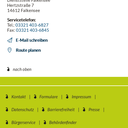
Dienststelle Falkensee
Hertzstraße 7
14612 Falkensee
Servicetelefon:
Tel.:
03321 403-6827
Fax:
03321 403-6845
E-Mail schreiben
Route planen
nach oben
Kontakt
Formulare
Impressum
Datenschutz
Barrierefreiheit
Presse
Bürgerservice
Behördenfinder