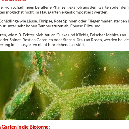
er von Schädlingen befallene Pflanzen, egal ob aus dem Garten oder dem
lten möglichst nicht im Hausgarten eigenkompostiert werden.
 Schädlinge wie Läuse, Thripse, Rote Spinnen oder Fliegenmaden sterben 
ur unter sehr hohen Temperaturen ab. Ebenso Pilze und
ren, wie z. B. Echter Mehltau an Gurke und Kürbis, Falscher Mehltau an
 oder Spinat, Rost an Geranien oder Sternrußtau an Rosen, werden bei de
rung im Hausgarten nicht hinreichend zerstört.
Garten in die Biotonne: