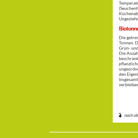
Temperatu
(Seuchenh
Küchenabf
Ungeziefe
Biotonn
Die getre
Tonnen. D
Grün- und
Die Anzah
beschränk
pflanzlic
ungeordne
den Eigen
Insgesamt
verbleibe
nach o