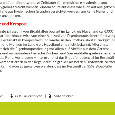
ren über die notwendige Zeitdauer für eine sichere Hygienisierung
ygiene) erreicht werden. Zudem sollte auf diese wie auch auf alle gekoc
älle aus hygienischen Gründen verzichtet werden, um keine Nager und
r anzulocken.
e und Kompost
nnte Erfassung von Bioabfällen beträgt im Landkreis Havelland ca. 6.000
arüber hinaus wird von einer Vielzahl von Eigenkompostierern überwie
 Gartenabfall kompostiert und wieder in den Stoffkreislauf zurückgeführ
l und Mengen im Landkreis Havelland sind nicht bekannt. Allerdings
t sich die Eigenkompostierung vor allem auf Abfälle aus dem Garten;
he und insbesondere tierische Küchen- und Speiseabfälle spielen eher ein
te Rolle. Vor diesem Hintergrund ist das Bioabfallpotenzial im Restmüll 
kompostierern in der Regel deutlich größer als bei den Biotonnen-Nutze
 kann davon ausgegangen werden, dass im Restmüll ca. 35% Bioabfälle
n.
ben
PDF-Druckansicht
Seite drucken