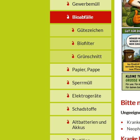
Gewerbemüll
Bioabfälle
Gütezeichen
Biofilter
Grünschnitt
Papier, Pappe
Sperrmüll
Elektrogeräte
Bitte 
Schadstoffe
Ungeeigne
Altbatterien und
Kranke
Akkus
Neophy
Kranke P