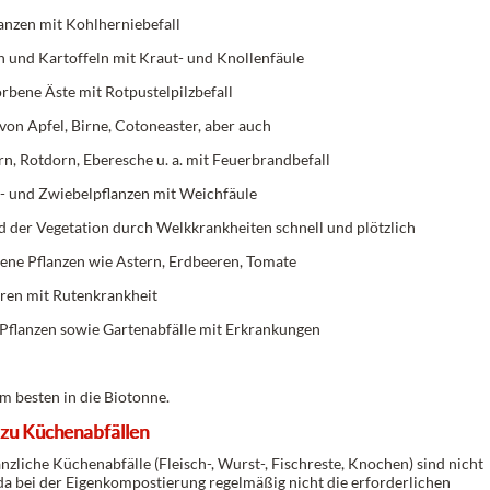
anzen mit Kohlherniebefall
 und Kartoffeln mit Kraut- und Knollenfäule
rbene Äste mit Rotpustelpilzbefall
von Apfel, Birne, Cotoneaster, aber auch
n, Rotdorn, Eberesche u. a. mit Feuerbrandbefall
- und Zwiebelpflanzen mit Weichfäule
 der Vegetation durch Welkkrankheiten schnell und plötzlich
ene Pflanzen wie Astern, Erdbeeren, Tomate
en mit Rutenkrankheit
Pflanzen sowie Gartenabfälle mit Erkrankungen
m besten in die Biotonne.
 zu Küchenabfällen
nzliche Küchenabfälle (Fleisch-, Wurst-, Fischreste, Knochen) sind nicht
 da bei der Eigenkompostierung regelmäßig nicht die erforderlichen