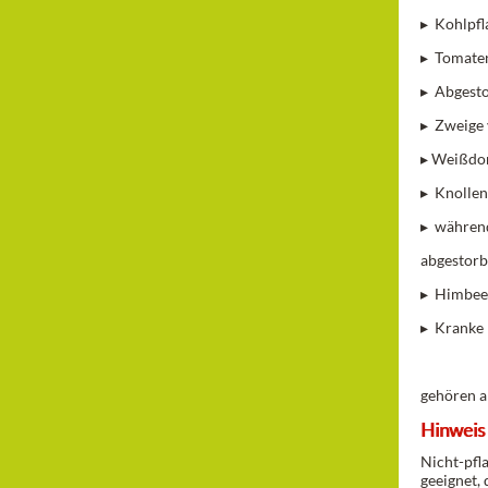
▸ Kohlpfl
▸ Tomaten
▸ Abgesto
▸ Zweige 
▸ Weißdor
▸ Knollen
▸ während
abgestorb
▸ Himbeer
▸ Kranke 
gehören a
Hinweis
Nicht-pfla
geeignet,