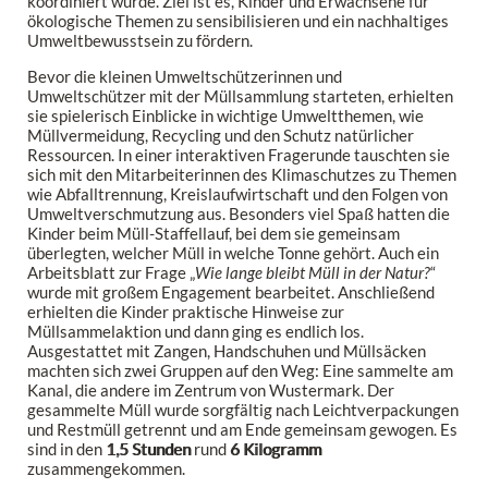
koordiniert wurde. Ziel ist es, Kinder und Erwachsene für
ökologische Themen zu sensibilisieren und ein nachhaltiges
Umweltbewusstsein zu fördern.
Bevor die kleinen Umweltschützerinnen und
Umweltschützer mit der Müllsammlung starteten, erhielten
sie spielerisch Einblicke in wichtige Umweltthemen, wie
Müllvermeidung, Recycling und den Schutz natürlicher
Ressourcen. In einer interaktiven Fragerunde tauschten sie
sich mit den Mitarbeiterinnen des Klimaschutzes zu Themen
wie Abfalltrennung, Kreislaufwirtschaft und den Folgen von
Umweltverschmutzung aus. Besonders viel Spaß hatten die
Kinder beim Müll-Staffellauf, bei dem sie gemeinsam
überlegten, welcher Müll in welche Tonne gehört. Auch ein
Arbeitsblatt zur Frage „
Wie lange bleibt Müll in der Natur?
“
wurde mit großem Engagement bearbeitet. Anschließend
erhielten die Kinder praktische Hinweise zur
Müllsammelaktion und dann ging es endlich los.
Ausgestattet mit Zangen, Handschuhen und Müllsäcken
machten sich zwei Gruppen auf den Weg: Eine sammelte am
Kanal, die andere im Zentrum von Wustermark. Der
gesammelte Müll wurde sorgfältig nach Leichtverpackungen
und Restmüll getrennt und am Ende gemeinsam gewogen. Es
sind in den
1,5 Stunden
rund
6 Kilogramm
zusammengekommen.