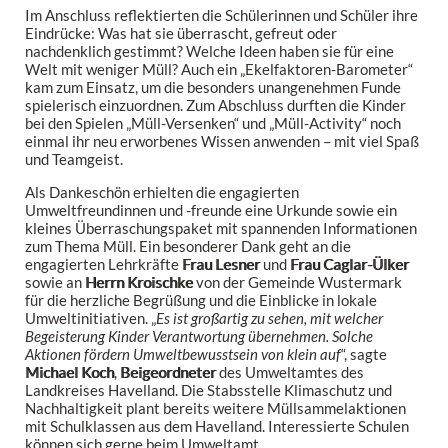
Im Anschluss reflektierten die Schülerinnen und Schüler ihre
Eindrücke: Was hat sie überrascht, gefreut oder
nachdenklich gestimmt? Welche Ideen haben sie für eine
Welt mit weniger Müll? Auch ein „Ekelfaktoren-Barometer“
kam zum Einsatz, um die besonders unangenehmen Funde
spielerisch einzuordnen. Zum Abschluss durften die Kinder
bei den Spielen „Müll-Versenken“ und „Müll-Activity“ noch
einmal ihr neu erworbenes Wissen anwenden – mit viel Spaß
und Teamgeist.
Als Dankeschön erhielten die engagierten
Umweltfreundinnen und -freunde eine Urkunde sowie ein
kleines Überraschungspaket mit spannenden Informationen
zum Thema Müll. Ein besonderer Dank geht an die
engagierten Lehrkräfte
Frau Lesner
und
Frau Caglar-Ülker
sowie an
Herrn Kroischke
von der Gemeinde Wustermark
für die herzliche Begrüßung und die Einblicke in lokale
Umweltinitiativen. „
Es ist großartig zu sehen, mit welcher
Begeisterung Kinder Verantwortung übernehmen. Solche
Aktionen fördern Umweltbewusstsein von klein auf
“, sagte
Michael Koch
,
Beigeordneter
des Umweltamtes des
Landkreises Havelland. Die Stabsstelle Klimaschutz und
Nachhaltigkeit plant bereits weitere Müllsammelaktionen
mit Schulklassen aus dem Havelland. Interessierte Schulen
können sich gerne beim Umweltamt