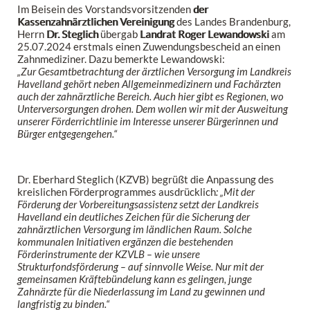
Im Beisein des Vorstandsvorsitzenden
der
Kassenzahnärztlichen Vereinigung
des Landes Brandenburg,
Herrn
Dr. Steglich
übergab
Landrat Roger Lewandowski
am
25.07.2024 erstmals einen Zuwendungsbescheid an einen
Zahnmediziner. Dazu bemerkte Lewandowski:
„Zur Gesamtbetrachtung der ärztlichen Versorgung im Landkreis
Havelland gehört neben Allgemeinmedizinern und Fachärzten
auch der zahnärztliche Bereich. Auch hier gibt es Regionen, wo
Unterversorgungen drohen. Dem wollen wir mit der Ausweitung
unserer Förderrichtlinie im Interesse unserer Bürgerinnen und
Bürger entgegengehen.“
Dr. Eberhard Steglich (KZVB) begrüßt die Anpassung des
kreislichen Förderprogrammes ausdrücklich
: „Mit der
Förderung der Vorbereitungsassistenz setzt der Landkreis
Havelland ein deutliches Zeichen für die Sicherung der
zahnärztlichen Versorgung im ländlichen Raum. Solche
kommunalen Initiativen ergänzen die bestehenden
Förderinstrumente der KZVLB – wie unsere
Strukturfondsförderung – auf sinnvolle Weise. Nur mit der
gemeinsamen Kräftebündelung kann es gelingen, junge
Zahnärzte für die Niederlassung im Land zu gewinnen und
langfristig zu binden.“