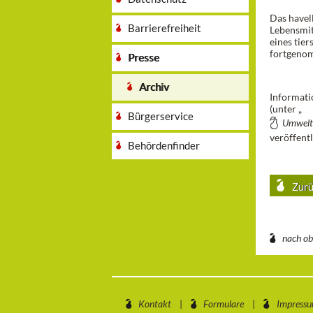
Das havel
Barrierefreiheit
Lebensmi
eines tie
fortgenom
Presse
Archiv
Informati
(unter „
Bürgerservice
Umwelt 
veröffentl
Behördenfinder
Zurü
nach o
Kontakt
Formulare
Impress