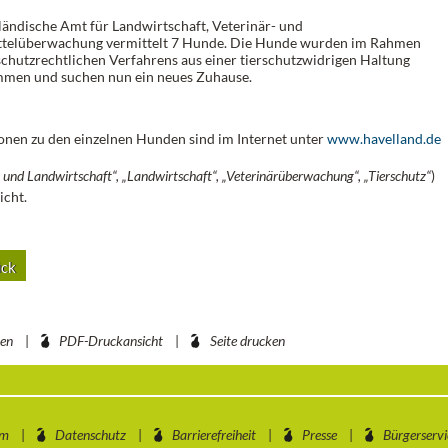
ländische Amt für Landwirtschaft, Veterinär- und
ttelüberwachung vermittelt 7 Hunde. Die Hunde wurden im Rahmen
rschutzrechtlichen Verfahrens aus einer tierschutzwidrigen Haltung
men und suchen nun ein neues Zuhause.
onen zu den einzelnen Hunden sind im Internet unter
www.havelland.de
und Landwirtschaft“, „Landwirtschaft“, „Veterinärüberwachung“, „Tierschutz“
)
icht.
ck
ben
PDF-Druckansicht
Seite drucken
um
Datenschutz
Barrierefreiheit
Presse
Bürgerservi