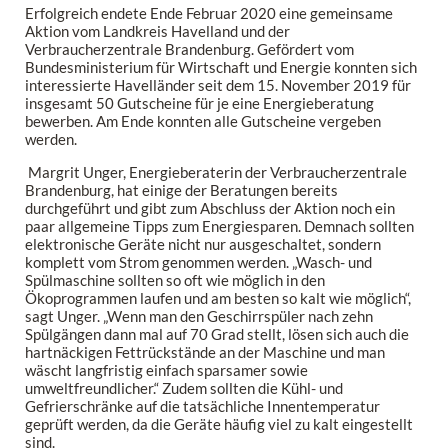
Erfolgreich endete Ende Februar 2020 eine gemeinsame
Aktion vom Landkreis Havelland und der
Verbraucherzentrale Brandenburg. Gefördert vom
Bundesministerium für Wirtschaft und Energie konnten sich
interessierte Havelländer seit dem 15. November 2019 für
insgesamt 50 Gutscheine für je eine Energieberatung
bewerben. Am Ende konnten alle Gutscheine vergeben
werden.
Margrit Unger, Energieberaterin der Verbraucherzentrale
Brandenburg, hat einige der Beratungen bereits
durchgeführt und gibt zum Abschluss der Aktion noch ein
paar allgemeine Tipps zum Energiesparen. Demnach sollten
elektronische Geräte nicht nur ausgeschaltet, sondern
komplett vom Strom genommen werden. „Wasch- und
Spülmaschine sollten so oft wie möglich in den
Ökoprogrammen laufen und am besten so kalt wie möglich“,
sagt Unger. „Wenn man den Geschirrspüler nach zehn
Spülgängen dann mal auf 70 Grad stellt, lösen sich auch die
hartnäckigen Fettrückstände an der Maschine und man
wäscht langfristig einfach sparsamer sowie
umweltfreundlicher.“ Zudem sollten die Kühl- und
Gefrierschränke auf die tatsächliche Innentemperatur
geprüft werden, da die Geräte häufig viel zu kalt eingestellt
sind.