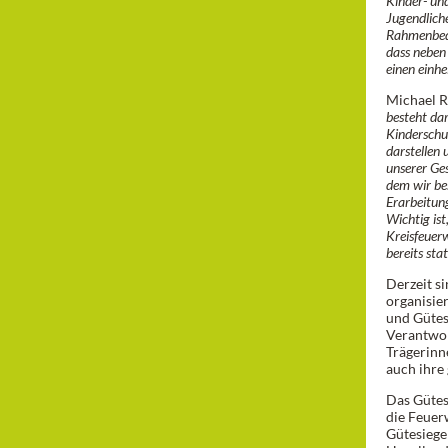
Kinder- un
Jugendlich
Rahmenbedin
dass neben
einen einh
Michael Re
besteht dar
Kinderschut
darstellen 
unserer Ge
dem wir bes
Erarbeitun
Wichtig ist
Kreisfeuer
bereits st
Derzeit s
organisie
und Gütes
Verantwor
Trägerinne
auch ihre
Das Gütesi
die Feuer
Gütesiege