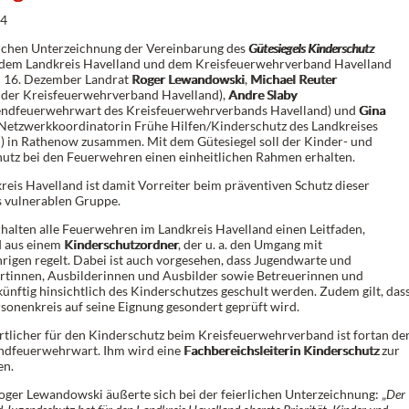
24
lichen Unterzeichnung der Vereinbarung des
Gütesiegels Kinderschutz
dem Landkreis Havelland und dem Kreisfeuerwehrverband Havelland
 16. Dezember Landrat
Roger Lewandowski
,
Michael Reuter
nder Kreisfeuerwehrverband Havelland),
Andre Slaby
endfeuerwehrwart des Kreisfeuerwehrverbands Havelland) und
Gina
Netzwerkkoordinatorin Frühe Hilfen/Kinderschutz des Landkreises
) in Rathenow zusammen. Mit dem Gütesiegel soll der Kinder- und
utz bei den Feuerwehren einen einheitlichen Rahmen erhalten.
reis Havelland ist damit Vorreiter beim präventiven Schutz dieser
 vulnerablen Gruppe.
rhalten alle Feuerwehren im Landkreis Havelland einen Leitfaden,
d aus einem
Kinderschutzordner
, der u. a. den Umgang mit
rigen regelt. Dabei ist auch vorgesehen, dass Jugendwarte und
tinnen, Ausbilderinnen und Ausbilder sowie Betreuerinnen und
künftig hinsichtlich des Kinderschutzes geschult werden. Zudem gilt, das
rsonenkreis auf seine Eignung gesondert geprüft wird.
tlicher für den Kinderschutz beim Kreisfeuerwehrverband ist fortan de
ndfeuerwehrwart. Ihm wird eine
Fachbereichsleiterin Kinderschutz
zur
en.
oger Lewandowski äußerte sich bei der feierlichen Unterzeichnung: „
Der