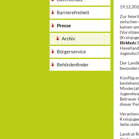
19.12.20
Barrierefreiheit
Zur feier
zwischen 
Presse
kamen am
(Vorsitze
(Kreisjug
Archiv
Birkholz
(
Havelland
Bürgerservice
Jugendsch
Der Landk
Behördenfinder
besonders
Künftig e
bestehen
Minderjäh
Jugendwar
Betreuer 
dieser Pe
Verantwor
Kreisjuge
Seite steh
Landrat R