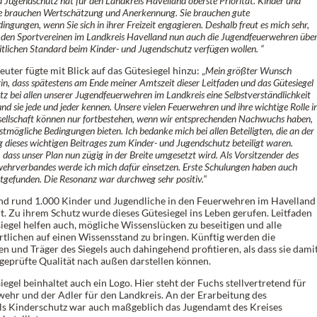
d Jugendschutz hat für den Landkreis Havelland oberste Priorität. Kinder und
e brauchen Wertschätzung und Anerkennung. Sie brauchen gute
gungen, wenn Sie sich in ihrer Freizeit engagieren. Deshalb freut es mich sehr,
 den Sportvereinen im Landkreis Havelland nun auch die Jugendfeuerwehren übe
eitlichen Standard beim Kinder- und Jugendschutz verfügen wollen. “
uter fügte mit Blick auf das Gütesiegel hinzu: „
Mein größter Wunsch
in, dass spätestens am Ende meiner Amtszeit dieser Leitfaden und das Gütesiegel
z bei allen unserer Jugendfeuerwehren im Landkreis eine Selbstverständlichkeit
und sie jede und jeder kennen. Unsere vielen Feuerwehren und ihre wichtige Rolle i
sellschaft können nur fortbestehen, wenn wir entsprechenden Nachwuchs haben,
tmögliche Bedingungen bieten. Ich bedanke mich bei allen Beteiligten, die an der
g dieses wichtigen Beitrages zum Kinder- und Jugendschutz beteiligt waren.
, dass unser Plan nun zügig in der Breite umgesetzt wird. Als Vorsitzender des
wehrverbandes werde ich mich dafür einsetzen. Erste Schulungen haben auch
attgefunden. Die Resonanz war durchweg sehr positiv.
“
ind rund 1.000 Kinder und Jugendliche in den Feuerwehren im Havelland
rt. Zu ihrem Schutz wurde dieses Gütesiegel ins Leben gerufen. Leitfaden
iegel helfen auch, mögliche Wissenslücken zu beseitigen und alle
tlichen auf einen Wissensstand zu bringen. Künftig werden die
n und Träger des Siegels auch dahingehend profitieren, als dass sie dami
 geprüfte Qualität nach außen darstellen können.
egel beinhaltet auch ein Logo. Hier steht der Fuchs stellvertretend für
wehr und der Adler für den Landkreis. An der Erarbeitung des
ls Kinderschutz war auch maßgeblich das Jugendamt des Kreises